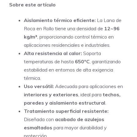
Sobre este artículo
original
actual
era:
es:
Aislamiento térmico eficiente:
La Lana de
S/ 29,00.
S/ 23,00.
Roca en Rollo tiene una densidad de
12~96
kg/m³
, proporcionando control térmico en
aplicaciones residenciales e industriales.
Alta resistencia al calor:
Soporta
temperaturas de hasta
650°C
, garantizando
estabilidad en entornos de alta exigencia
térmica.
Uso versátil:
Adecuada para aplicaciones en
interiores y exteriores
, ideal para
techos,
paredes y aislamiento estructural
.
Tratamiento superficial resistente:
Diseñada con
acabado de azulejos
esmaltados
para mayor durabilidad y
protección.