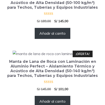
Acústico de Alta Densidad (50-100 kg/m³)
para Techos, Tuberías y Equipos Industriales
5.00
El
El
S/
189,00
S/
145,00
de 5
precio
precio
Añadir al carrito
original
actual
era:
es:
S/ 189,00.
S/ 145,00.
¡OFERTA!
Manta de Lana de Roca con Laminación en
Aluminio Perfect – Aislamiento Térmico y
Acústico de Alta Densidad (50-140 kg/m³)
para Techos, Tuberías y Equipos Industriales
4.50
El
El
S/
145,00
S/
101,00
de 5
precio
precio
Añadir al carrito
original
actual