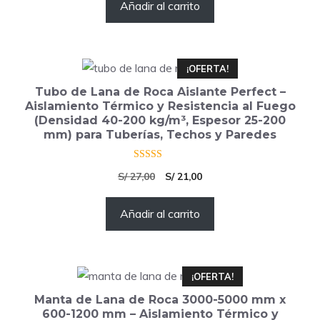
Añadir al carrito
original
actual
era:
es:
S/ 269,00.
S/ 207,00.
¡OFERTA!
Tubo de Lana de Roca Aislante Perfect –
Aislamiento Térmico y Resistencia al Fuego
(Densidad 40-200 kg/m³, Espesor 25-200
mm) para Tuberías, Techos y Paredes
4.50
El
El
S/
27,00
S/
21,00
de 5
precio
precio
Añadir al carrito
original
actual
era:
es:
S/ 27,00.
S/ 21,00.
¡OFERTA!
Manta de Lana de Roca 3000-5000 mm x
600-1200 mm – Aislamiento Térmico y