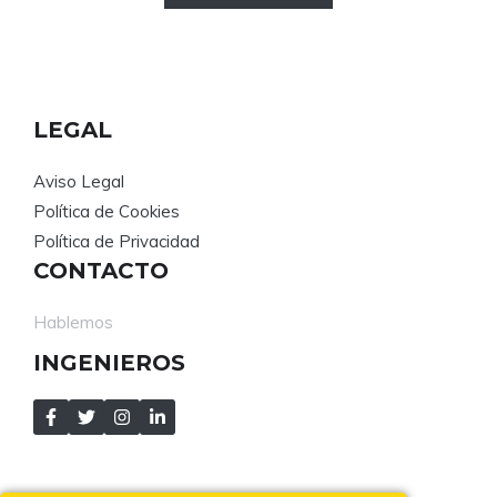
era:
es:
S/ 145,00.
S/ 101,00.
LEGAL
Aviso Legal
Política de Cookies
Política de Privacidad
CONTACTO
Hablemos
INGENIEROS