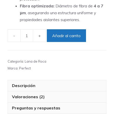
Fibra optimizada:
Diámetro de fibra de
4 a 7
μm
, asegurando una estructura uniforme y
propiedades aislantes superiores.
-
+
Añadir al carrito
Lana
de
Roca
en
Categoría:
Lana de Roca
Rollo
Marca:
Perfect
12~96kg/m³
para
Descripción
Interior
y
Valoraciones (2)
Exterior
-
Preguntas y respuestas