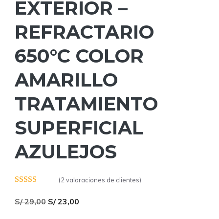
EXTERIOR –
REFRACTARIO
650°C COLOR
AMARILLO
TRATAMIENTO
SUPERFICIAL
AZULEJOS
(
2
valoraciones de clientes)
4.50
de 5
El
El
S/
29,00
S/
23,00
precio
precio