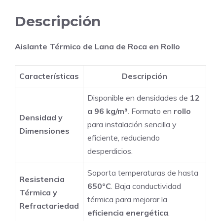
Refractario
650°C
Descripción
Color
Amarillo
Aislante Térmico de Lana de Roca en Rollo
Tratamiento
Superficial
Características
Descripción
Azulejos
cantidad
Disponible en densidades de
12
a 96 kg/m³
. Formato en
rollo
Densidad y
para instalación sencilla y
Dimensiones
eficiente, reduciendo
desperdicios.
Soporta temperaturas de hasta
Resistencia
650°C
. Baja conductividad
Térmica y
térmica para mejorar la
Refractariedad
eficiencia energética
.