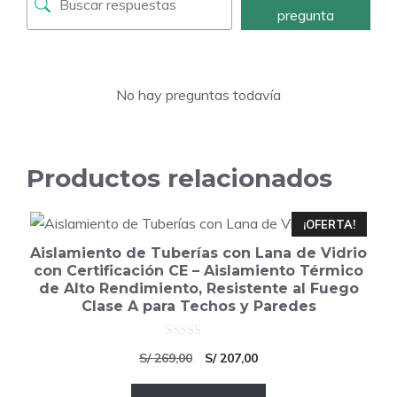
pregunta
No hay preguntas todavía
Productos relacionados
¡OFERTA!
Aislamiento de Tuberías con Lana de Vidrio
con Certificación CE – Aislamiento Térmico
de Alto Rendimiento, Resistente al Fuego
Clase A para Techos y Paredes
0
El
El
S/
269,00
S/
207,00
d
e
precio
precio
5