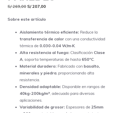
El
El
S/
269,00
S/
207,00
precio
precio
Sobre este artículo
original
actual
era:
es:
Aislamiento térmico eficiente:
Reduce la
S/ 269,00.
S/ 207,00.
transferencia de calor
con una conductividad
térmica de
0.030-0.04 W/m·K
.
Alta resistencia al fuego:
Clasificación
Clase
A
, soporta temperaturas de hasta
650°C
.
Material duradero:
Fabricado con
basalto,
minerales y piedra
, proporcionando alta
resistencia.
Densidad adaptable:
Disponible en rangos de
40kg-200kg/m³
, adecuado para diversas
aplicaciones.
Variabilidad de grosor:
Espesores de
25mm