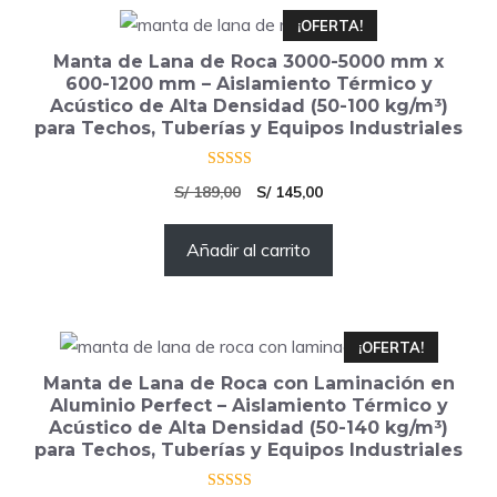
¡OFERTA!
Manta de Lana de Roca 3000-5000 mm x
600-1200 mm – Aislamiento Térmico y
Acústico de Alta Densidad (50-100 kg/m³)
para Techos, Tuberías y Equipos Industriales
5.00
El
El
S/
189,00
S/
145,00
de 5
precio
precio
Añadir al carrito
original
actual
era:
es:
S/ 189,00.
S/ 145,00.
¡OFERTA!
Manta de Lana de Roca con Laminación en
Aluminio Perfect – Aislamiento Térmico y
Acústico de Alta Densidad (50-140 kg/m³)
para Techos, Tuberías y Equipos Industriales