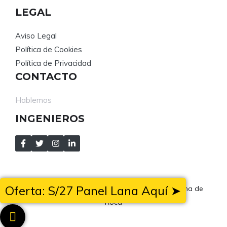
LEGAL
Aviso Legal
Política de Cookies
Política de Privacidad
CONTACTO
Hablemos
INGENIEROS
Oferta: S/27 Panel Lana Aquí ➤
Mejora tu calidad de vida con los paneles de Lana de
Roca