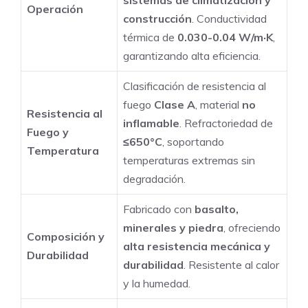
Operación
Techos
construcción
. Conductividad
y
térmica de
0.030-0.04 W/m·K
,
Paredes
garantizando alta eficiencia.
cantidad
Clasificación de resistencia al
fuego
Clase A
, material
no
Resistencia al
inflamable
. Refractoriedad de
Fuego y
≤650°C
, soportando
Temperatura
temperaturas extremas sin
degradación.
Fabricado con
basalto,
minerales y piedra
, ofreciendo
Composición y
alta resistencia mecánica y
Durabilidad
durabilidad
. Resistente al calor
y la humedad.