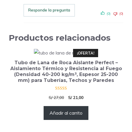
Responde la pregunta
(0)
(0)
Productos relacionados
¡OFERTA!
Tubo de Lana de Roca Aislante Perfect –
Aislamiento Térmico y Resistencia al Fuego
(Densidad 40-200 kg/m³, Espesor 25-200
mm) para Tuberías, Techos y Paredes
4.50
El
El
S/
27,00
S/
21,00
de 5
precio
precio
Añadir al carrito
original
actual
era:
es:
S/ 27,00.
S/ 21,00.