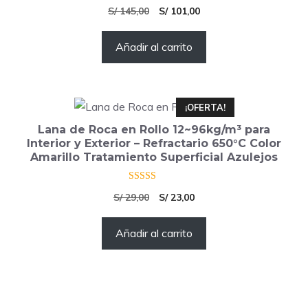
4.50
El
El
S/
145,00
S/
101,00
de 5
precio
precio
Añadir al carrito
original
actual
era:
es:
S/ 145,00.
S/ 101,00.
¡OFERTA!
Lana de Roca en Rollo 12~96kg/m³ para
Interior y Exterior – Refractario 650°C Color
Amarillo Tratamiento Superficial Azulejos
4.50
El
El
S/
29,00
S/
23,00
de 5
precio
precio
Añadir al carrito
original
actual
era:
es:
S/ 29,00.
S/ 23,00.