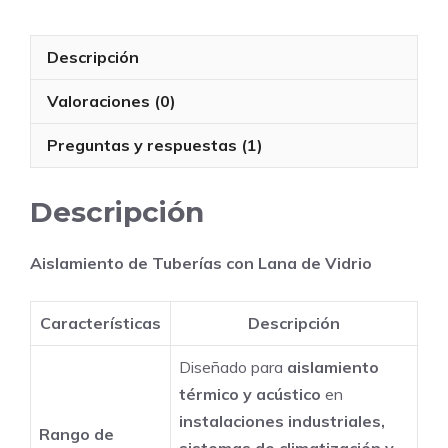
de
Vidrio
Descripción
con
Certificación
Valoraciones (0)
CE
-
Preguntas y respuestas (1)
Aislamiento
Térmico
Descripción
de
Alto
Aislamiento de Tuberías con Lana de Vidrio
Rendimiento,
Resistente
Características
Descripción
al
Fuego
Diseñado para
aislamiento
Clase
térmico y acústico
en
A
instalaciones industriales,
Rango de
para
sistemas de climatización y