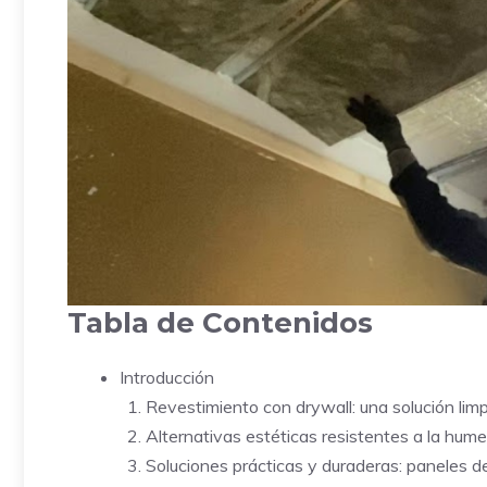
Tabla de Contenidos
Introducción
Revestimiento con drywall: una solución limp
Alternativas estéticas resistentes a la hum
Soluciones prácticas y duraderas: paneles 