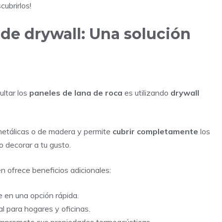
ubrirlos!
 de drywall: Una solución
ultar los
paneles de lana de roca
es utilizando
drywall
 metálicas o de madera y permite
cubrir completamente
los
 o decorar a tu gusto.
én ofrece beneficios adicionales:
te en una opción rápida.
eal para hogares y oficinas.
compromete sus propiedades termoacústicas.