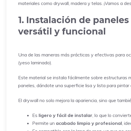
materiales como drywall, madera y telas. ¡Vamos a desc
1. Instalación de paneles
versátil y funcional
Una de las maneras más prácticas y efectivas para oc
(yeso laminado).
Este material se instala fácilmente sobre estructuras
paneles, dándote una superficie lisa y lista para pintar
El drywall no solo mejora la apariencia, sino que tambi
Es
ligero y fácil de instalar
, lo que lo convier
Permite un
acabado limpio y profesional
, id
Es compatible con la lana de roca, ya que no 