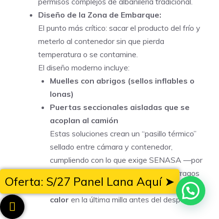
permisos complejos de albañilería tradicional.
Diseño de la Zona de Embarque:
El punto más crítico: sacar el producto del frío y
meterlo al contenedor sin que pierda
temperatura o se contamine.
El diseño moderno incluye:
Muelles con abrigos (sellos inflables o
lonas)
Puertas seccionales aisladas que se
acoplan al camión
Estas soluciones crean un “pasillo térmico”
sellado entre cámara y contenedor,
cumpliendo con lo que exige SENASA —por
ejemplo, para la exportación de espárragos
Oferta: S/27 Panel Lana Aquí ➤
—:
evitar el ingreso de insectos, polvo o
calor
en la última milla antes del despacho.