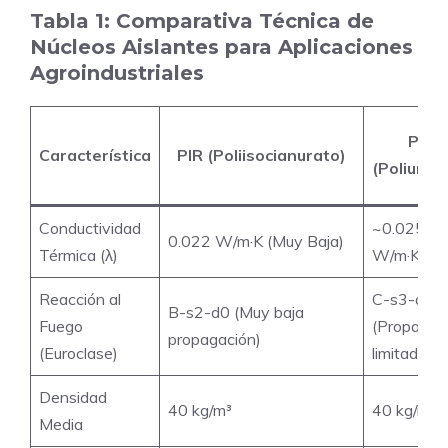
Tabla 1: Comparativa Técnica de
Núcleos Aislantes para Aplicaciones
Agroindustriales
PUR
Característica
PIR (Poliisocianurato)
(Poliuret
Conductividad
~0.025
0.022 W/m·K (Muy Baja)
Térmica (λ)
W/m·K (Ba
Reacción al
C-s3-d0
B-s2-d0 (Muy baja
Fuego
(Propagac
propagación)
(Euroclase)
limitada)
Densidad
40 kg/m³
40 kg/m³
Media