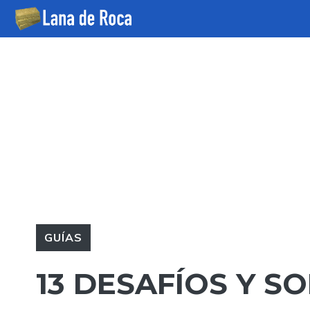
Saltar
al
contenido
GUÍAS
13 DESAFÍOS Y S