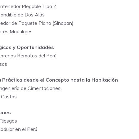
ontenedor Plegable Tipo Z
pandible de Dos Alas
enedor de Paquete Plano (Sinopan)
ores Modulares
égicos y Oportunidades
Terrenos Remotos del Perú
isos
a Práctica desde el Concepto hasta la Habitación
 Ingeniería de Cimentaciones
e Costos
iones
 Riesgos
Modular en el Perú