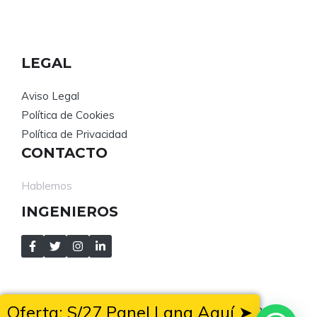
LEGAL
Aviso Legal
Política de Cookies
Política de Privacidad
CONTACTO
Hablemos
INGENIEROS
Oferta: S/27 Panel Lana Aquí ➤
Mejora tu calidad de vida con los paneles de Lana de