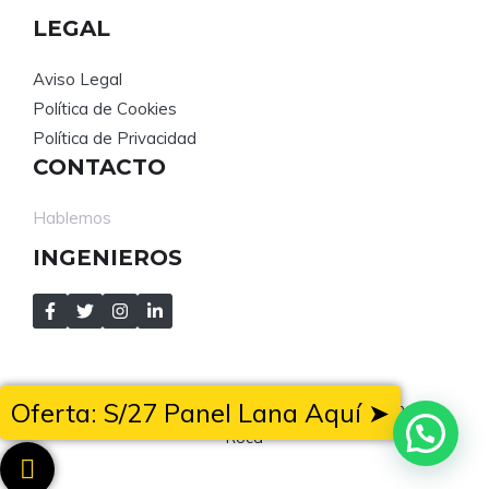
LEGAL
Aviso Legal
Política de Cookies
Política de Privacidad
CONTACTO
Hablemos
INGENIEROS
Oferta: S/27 Panel Lana Aquí ➤
Mejora tu calidad de vida con los paneles de Lana de
Roca