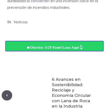
durabilidad la convierten en una inversión clave en la
prevención de incendios industriales.
Categorías
Noticias
🔥Ofertón: S/29 Panel Lana Aquí 👆
6 Avances en
Sostenibilidad:
Reciclaje y
Economía Circular
con Lana de Roca
en la Industria