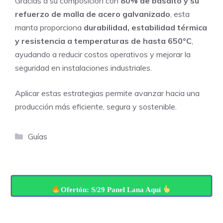
Gracias a su composición con
80% de basalto y su
refuerzo de malla de acero galvanizado
, esta
manta proporciona
durabilidad, estabilidad térmica
y resistencia a temperaturas de hasta 650°C
,
ayudando a reducir costos operativos y mejorar la
seguridad en instalaciones industriales.
Aplicar estas estrategias permite avanzar hacia una
producción más eficiente, segura y sostenible.
Categorías
Guías
Ofertón: S/29 Panel Lana Aquí