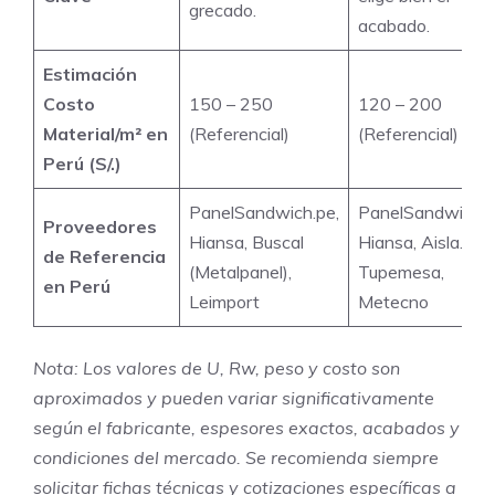
grecado.
acabado.
Estimación
Costo
150 – 250
120 – 200
Material/m² en
(Referencial)
(Referencial)
Perú (S/.)
PanelSandwich.pe,
PanelSandwich.p
Proveedores
Hiansa, Buscal
Hiansa, Aisla.pe,
de Referencia
(Metalpanel),
Tupemesa,
en Perú
Leimport
Metecno
Nota: Los valores de U, Rw, peso y costo son
aproximados y pueden variar significativamente
según el fabricante, espesores exactos, acabados y
condiciones del mercado. Se recomienda siempre
solicitar fichas técnicas y cotizaciones específicas a