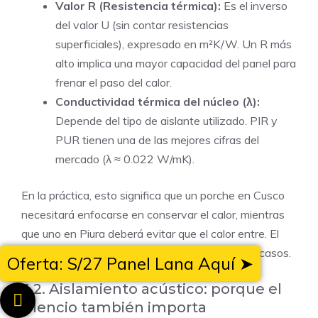
Valor R (Resistencia térmica):
Es el inverso
del valor U (sin contar resistencias
superficiales), expresado en m²K/W. Un R más
alto implica una mayor capacidad del panel para
frenar el paso del calor.
Conductividad térmica del núcleo (λ):
Depende del tipo de aislante utilizado. PIR y
PUR tienen una de las mejores cifras del
mercado (λ ≈ 0.022 W/mK).
En la práctica, esto significa que un porche en Cusco
necesitará enfocarse en conservar el calor, mientras
que uno en Piura deberá evitar que el calor entre. El
espesor del panel elegido será clave en ambos casos.
Oferta: S/27 Panel Lana Aquí ➤
3.2. Aislamiento acústico: porque el
silencio también importa