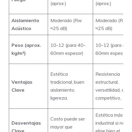
(aprox.)
(aprox.)
Aislamiento
Moderado (Rw​
Moderado (Rw​
Acústico
≈25 dB)
≈25 dB)
Peso (aprox.
10-12 (para 40-
10-12 (para 40-
kg/m²)
60mm espesor)
60mm espesor)
Estética
Resistencia
Ventajas
tradicional, buen
estructural,
Clave
aislamiento,
versatilidad, cost
ligereza.
competitivo.
Estética más
Costo puede ser
Desventajas
industrial si no se
mayor que
Clave
elige bien el