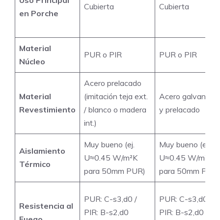
Uso Principal
Cubierta
Cubierta
en Porche
Material
PUR o PIR
PUR o PIR
Núcleo
Acero prelacado
Material
(imitación teja ext.
Acero galvaniza
Revestimiento
/ blanco o madera
y prelacado
int.)
Muy bueno (ej.
Muy bueno (ej.
Aislamiento
U≈0.45 W/m²K
U≈0.45 W/m²K
Térmico
para 50mm PUR)
para 50mm PUR
PUR: C-s3,d0 /
PUR: C-s3,d0 /
Resistencia al
PIR: B-s2,d0
PIR: B-s2,d0
Fuego