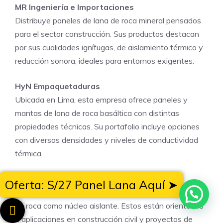
MR Ingeniería e Importaciones
Distribuye paneles de lana de roca mineral pensados
para el sector construcción. Sus productos destacan
por sus cualidades ignífugas, de aislamiento térmico y
reducción sonora, ideales para entornos exigentes.
HyN Empaquetaduras
Ubicada en Lima, esta empresa ofrece paneles y
mantas de lana de roca basáltica con distintas
propiedades técnicas. Su portafolio incluye opciones
con diversas densidades y niveles de conductividad
térmica.
Metecno Perú
Oferta: S/27 Panel Lana Aquí ➤
Ofrece los paneles Hipertec®, que pueden incluir lana
de roca como núcleo aislante. Estos están orientados
a aplicaciones en construcción civil y proyectos de