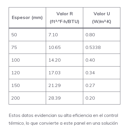
Valor R
Valor U
Espesor (mm)
(ft²·°F·h/BTU)
(W/m²·K)
50
7.10
0.80
75
10.65
0.5338
100
14.20
0.40
120
17.03
0.34
150
21.29
0.27
200
28.39
0.20
Estos datos evidencian su alta eficiencia en el control
térmico, lo que convierte a este panel en una solución