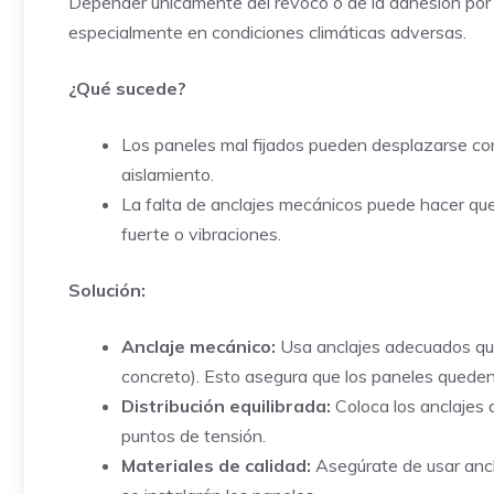
Depender únicamente del revoco o de la adhesión por 
especialmente en condiciones climáticas adversas.
¿Qué sucede?
Los paneles mal fijados pueden desplazarse con
aislamiento.
La falta de anclajes mecánicos puede hacer qu
fuerte o vibraciones.
Solución:
Anclaje mecánico:
Usa anclajes adecuados que 
concreto). Esto asegura que los paneles queden
Distribución equilibrada:
Coloca los anclajes 
puntos de tensión.
Materiales de calidad:
Asegúrate de usar ancl