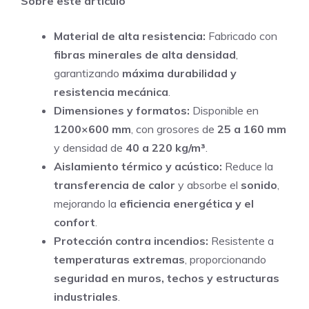
Sobre este artículo
original
actual
era:
es:
Material de alta resistencia:
Fabricado con
S/ 50,00.
S/ 35,00.
fibras minerales de alta densidad
,
garantizando
máxima durabilidad y
resistencia mecánica
.
Dimensiones y formatos:
Disponible en
1200×600 mm
, con grosores de
25 a 160 mm
y densidad de
40 a 220 kg/m³
.
Aislamiento térmico y acústico:
Reduce la
transferencia de calor
y absorbe el
sonido
,
mejorando la
eficiencia energética y el
confort
.
Protección contra incendios:
Resistente a
temperaturas extremas
, proporcionando
seguridad en muros, techos y estructuras
industriales
.