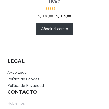
HVAC
4.00
El
El
S/
176,00
S/
135,00
de 5
precio
precio
Añadir al carrito
original
actual
era:
es:
S/ 176,00.
S/ 135,00.
LEGAL
Aviso Legal
Política de Cookies
Política de Privacidad
CONTACTO
Hablemos