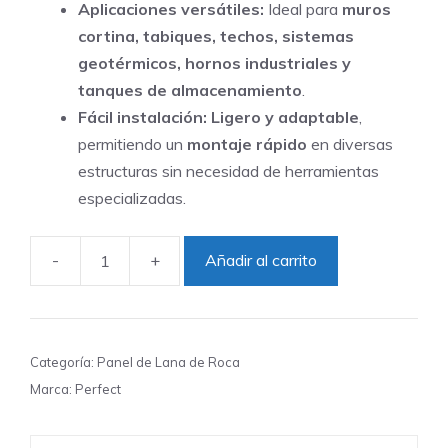
Aplicaciones versátiles:
Ideal para
muros
cortina, tabiques, techos, sistemas
geotérmicos, hornos industriales y
tanques de almacenamiento
.
Fácil instalación:
Ligero y adaptable
,
permitiendo un
montaje rápido
en diversas
estructuras sin necesidad de herramientas
especializadas.
-
+
Añadir al carrito
Panel
de
Lana
de
Categoría:
Panel de Lana de Roca
Roca
Marca:
Perfect
1200x600
mm