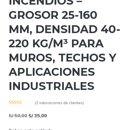
INCENDIOS –
GROSOR 25-160
MM, DENSIDAD 40-
220 KG/M³ PARA
MUROS, TECHOS Y
APLICACIONES
INDUSTRIALES
(
2
valoraciones de clientes)
4.50
de 5
El
El
S/
50,00
S/
35,00
precio
precio