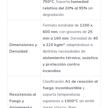
750°C
. Soporta
humedad
Muros,
relativa del 20% al 95%
sin
Techos
degradación.
y
Formato estándar de
1200 x
Aplicaciones
600 mm
, con grosores de
25
Industriales
mm a 160 mm
. Densidad de
40
cantidad
Dimensiones y
a 220 kg/m³
, adaptándose a
Densidad
distintas necesidades de
aislamiento térmico, acústico
y protección contra
incendios
.
Clasificación
A1 de reacción al
fuego
,
incombustible
y
Resistencia al
soporta temperaturas
Fuego y
superiores a
1000°C
sin emitir
Aislamiento
gases tóxicos. Baja