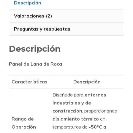
Descripción
para
Aislamiento
Valoraciones (2)
Térmico
y
Preguntas y respuestas
Protección
Contra
Descripción
Incendios
–
Panel de Lana de Roca
Grosor
25-
Características
Descripción
160
mm,
Diseñado para
entornos
Densidad
industriales y de
40-
construcción
, proporcionando
220
Rango de
aislamiento térmico
en
kg/m³
Operación
temperaturas de
-50°C a
para